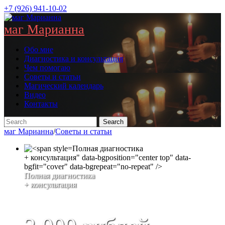
+7 (926) 941-10-02
маг Марианна
Обо мне
Диагностика и консультация
Чем помогаю
Советы и статьи
Магический календарь
Видео
Контакты
маг Марианна
/
Советы и статьи
Полная диагностика
+ консультация" data-bgposition="center top" data-
bgfit="cover" data-bgrepeat="no-repeat" />
Полная диагностика
+ консультация