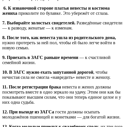
6. К изнаночной стороне платья невесты и костюма
жениха
приколите по булавке. Это убережёт от сглаза.
7. Выбирайте холостых свидетелей.
Разведённые свидетели
— к разводу, женатые — к изменам.
8. После того, как невеста ушла из родительского дома,
нужно протереть за ней пол, чтобы ей было легче войти в
новую семью.
9. Приехать в ЗАГС раньше времени
— к счастливой
семейной жизни.
10. В ЗАГС нужно ехать запутанной дорогой
, чтобы
нечистая сила не смогла «навредить» невесте и жениху.
11. После регистрации брака
невеста и жених должны
посмотреть вместе в одно зеркало на удачу. Этим они как бы
показывают высшим силам, что они теперь единое целое и у
них одна судьба.
12. При выходе из ЗАГСа
гости должны осыпать
молодожёнов пшеницей и монетками — для богатой жизни.
13. Когда молодые приедут к свадебному столу
, их три раза