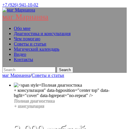
+7 (926) 941-10-02
маг Марианна
Обо мне
Диагностика и консультация
Чем помогаю
Советы и статьи
Магический календарь
Видео
Контакты
маг Марианна
/
Советы и статьи
Полная диагностика
+ консультация" data-bgposition="center top" data-
bgfit="cover" data-bgrepeat="no-repeat" />
Полная диагностика
+ консультация