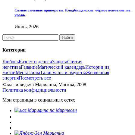
Самые сильные привороты. Кладбищенские, чёрное венчание, на
кровь
Июнь, 2026
Категории
Любовь
Бизнес и деньги
Защита
Снятия
негатива
Гадание
Магический календарь
Истории из
жизни
Места силы
Талисманы и амулеты
Жизненная
энергия
Посмотреть все
© маг и ведьма Марианна, Москва, 2008
Политика конфидициальности
Мои страницы в социальных сетях