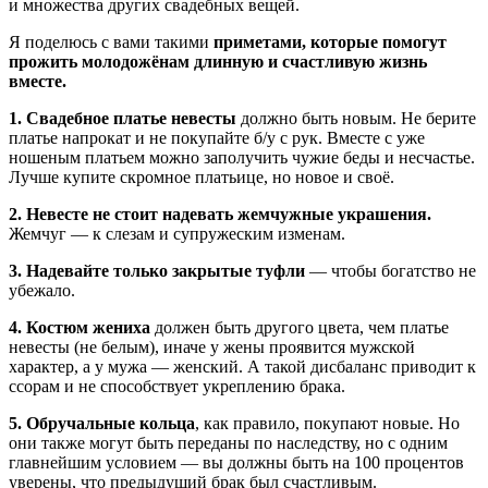
и множества других свадебных вещей.
Я поделюсь с вами такими
приметами, которые помогут
прожить молодожёнам длинную и счастливую жизнь
вместе.
1. Свадебное платье невесты
должно быть новым. Не берите
платье напрокат и не покупайте б/у с рук. Вместе с уже
ношеным платьем можно заполучить чужие беды и несчастье.
Лучше купите скромное платьице, но новое и своё.
2. Невесте не стоит надевать жемчужные украшения.
Жемчуг — к слезам и супружеским изменам.
3. Надевайте только закрытые туфли
— чтобы богатство не
убежало.
4. Костюм жениха
должен быть другого цвета, чем платье
невесты (не белым), иначе у жены проявится мужской
характер, а у мужа — женский. А такой дисбаланс приводит к
ссорам и не способствует укреплению брака.
5. Обручальные кольца
, как правило, покупают новые. Но
они также могут быть переданы по наследству, но с одним
главнейшим условием — вы должны быть на 100 процентов
уверены, что предыдущий брак был счастливым.