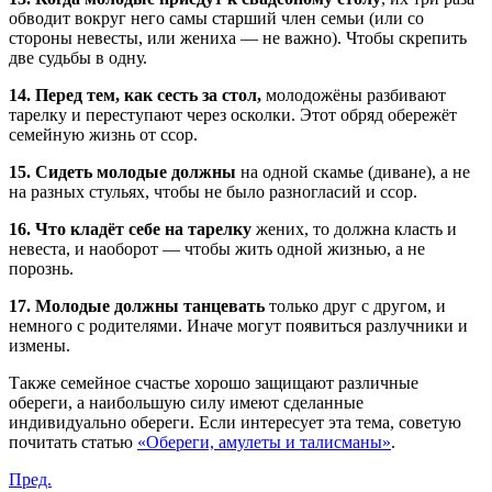
обводит вокруг него самы старший член семьи (или со
стороны невесты, или жениха — не важно). Чтобы скрепить
две судьбы в одну.
14. Перед тем, как сесть за стол,
молодожёны разбивают
тарелку и переступают через осколки. Этот обряд обережёт
семейную жизнь от ссор.
15. Сидеть молодые должны
на одной скамье (диване), а не
на разных стульях, чтобы не было разногласий и ссор.
16. Что кладёт себе на тарелку
жених, то должна класть и
невеста, и наоборот — чтобы жить одной жизнью, а не
порознь.
17. Молодые должны танцевать
только друг с другом, и
немного с родителями. Иначе могут появиться разлучники и
измены.
Также семейное счастье хорошо защищают различные
обереги, а наибольшую силу имеют сделанные
индивидуально обереги. Если интересует эта тема, советую
почитать статью
«Обереги, амулеты и талисманы»
.
Пред.