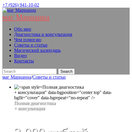
+7 (926) 941-10-02
маг Марианна
Обо мне
Диагностика и консультация
Чем помогаю
Советы и статьи
Магический календарь
Видео
Контакты
маг Марианна
/
Советы и статьи
Полная диагностика
+ консультация" data-bgposition="center top" data-
bgfit="cover" data-bgrepeat="no-repeat" />
Полная диагностика
+ консультация