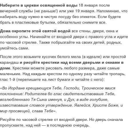
Наберите в церкви освященной воды
18 января после
вечерней службы (не раньше!) или уже 19 января. Напоминаю, что
набирать воду нужно в чистую посуду без этикеток. Если будете
брать в пластиковые бутылки, обязательно снимите все.
Дома окропите этой святой водой
все стены, двери, окна и
особенно углы. Начинайте от входной двери с правого угла и идите
по часовой стрелке. Также побрызгайте на своих детей, родных,
умойтесь сами.
После этого возьмите кусочек белого мела (в идеале) или простой
карандаш
и рисуйте крестики над всеми дверьми и окнами в
доме
. Крестики можете рисовать любого размера, даже самые
маленькие. Над каждым крестом по одному разу читайте тропарь,
глас 1-й (перепишите на лист бумаги и читайте с него):
«Во Иордане крещающуся Тебе, Господи, Троическое явися
поклонение: Родителев бо глас свидетельствоваше Тебе,
возлюбленнаго Тя Сына именуя, и Дух, в виде голубине,
извествоваше словесе утверждение. Явлейся, Христе Боже, и
мир просвещей, слава Тебе».
Рисуйте по часовой стрелке от входной двери. Но дверь сначала
пропускаете, над ней — в последнюю очередь.