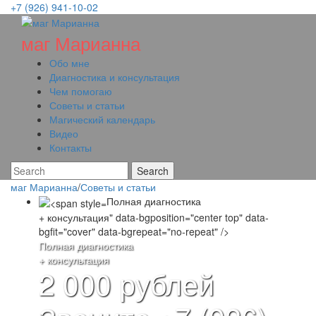
+7 (926) 941-10-02
маг Марианна
Обо мне
Диагностика и консультация
Чем помогаю
Советы и статьи
Магический календарь
Видео
Контакты
маг Марианна
/
Советы и статьи
Полная диагностика
+ консультация" data-bgposition="center top" data-
bgfit="cover" data-bgrepeat="no-repeat" />
Полная диагностика
+ консультация
2 000 рублей