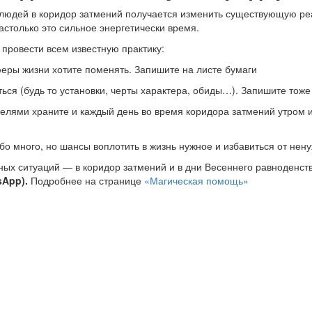
ых людей в коридор затмений получается изменить существующую р
астолько это сильное энергетически время.
 провести всем известную практику:
 сферы жизни хотите поменять. Запишите на листе бумаги
иться (будь то установки, черты характера, обиды…). Запишите тоже
с целями храните и каждый день во время коридора затмений утром
о много, но шансы воплотить в жизнь нужное и избавиться от нену
ных ситуаций — в коридор затмений и в дни Весеннего равноденст
sApp).
Подробнее на странице
«Магическая помощь»