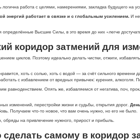
 логична работа с целями, намерениями, закладка будущего на ус
ой энергий работает в связке и с глобальным усилением.
И не
я определённые Высшие Силы, в это время до них «легче достуча
кий коридор затмений для из
ением циклов. Поэтому идеально делать чистки, отжиги, избавлятьс
равится, хоть с солью, хоть с водой — за счёт сильного времени 
работать с избавлением от вредных привычек: курения, алкоголя. П
м равноденствием. Опять же, избавляемся от негатива, поч, прокл
ных изменений, перестройки жизни и судьбы, открытия дорог.
Ден
бовь. Получаем что-то новое, что вам очень нужно, но его не было.
, обряды на привлечение нужного, прирост и прибыль.
о сделать самому в коридор з