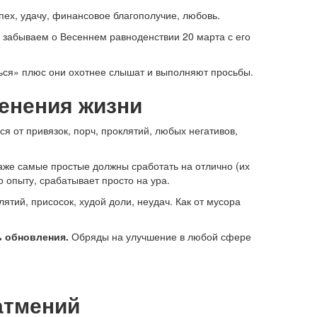
пех, удачу, финансовое благополучие, любовь.
 забываем о Весеннем равноденствии 20 марта с его
ться» плюс они охотнее слышат и выполняют просьбы.
менения жизни
я от привязок, порч, проклятий, любых негативов,
даже самые простые должны сработать на отлично (их
о опыту, срабатывает просто на ура.
ятий, присосок, худой доли, неудач. Как от мусора
ь обновления.
Обряды на улучшение в любой сфере
атмений