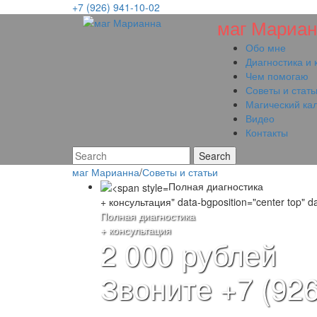
+7 (926) 941-10-02
маг Мариан
Обо мне
Диагностика и 
Чем помогаю
Советы и стать
Магический ка
Видео
Контакты
маг Марианна
/
Советы и статьи
Полная диагностика
+ консультация" data-bgposition="center top" da
Полная диагностика
+ консультация
2 000 рублей
Звоните +7 (926