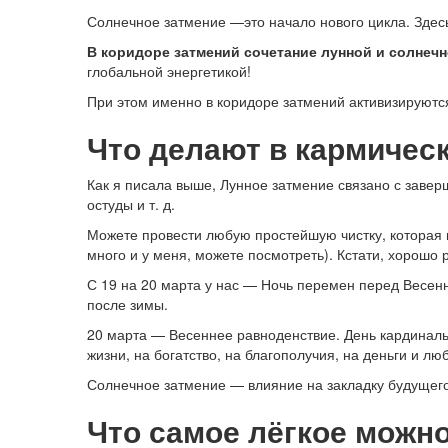
Солнечное затмение —это начало нового цикла. Здесь
В коридоре затмений сочетание лунной и солнечн
глобальной энергетикой!
При этом именно в коридоре затмений активизируютс
Что делают в кармичес
Как я писала выше, Лунное затмение связано с заверш
остуды и т. д.
Можете провести любую простейшую чистку, которая н
много и у меня, можете посмотреть). Кстати, хорошо 
С 19 на 20 марта у нас — Ночь перемен перед Весенни
после зимы.
20 марта — Весеннее равноденствие. День кардиналь
жизни, на богатство, на благополучия, на деньги и лю
Солнечное затмение — влияние на закладку будущего
Что самое лёгкое можн