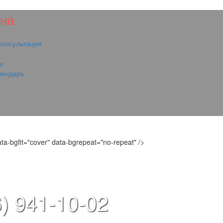
на
консультация
и
лендарь
ta-bgfit="cover" data-bgrepeat="no-repeat" />
) 941-10-02