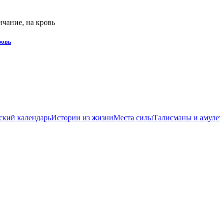
ровь
ский календарь
Истории из жизни
Места силы
Талисманы и амуле