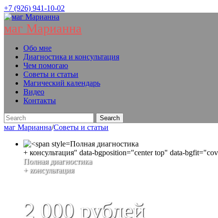
+7 (926) 941-10-02
маг Марианна
Обо мне
Диагностика и консультация
Чем помогаю
Советы и статьи
Магический календарь
Видео
Контакты
маг Марианна
/
Советы и статьи
Полная диагностика
+ консультация" data-bgposition="center top" data-bgfit="cov
Полная диагностика
+ консультация
2 000 рублей