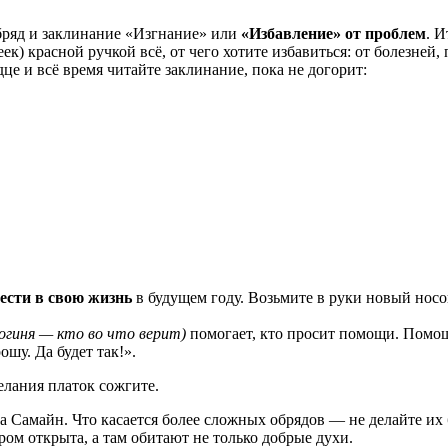
бряд и заклинание «Изгнание» или
«Избавление» от проблем
. И
к) красной ручкой всё, от чего хотите избавиться: от болезней,
це и всё время читайте заклинание, пока не догорит:
нести в свою жизнь
в будущем году. Возьмите в руки новый носо
Богиня — кто во что верит)
помогает, кто просит помощи. Помощ
ошу. Да будет так!».
елания платок сожгите.
а Самайн. Что касается более сложных обрядов — не делайте их
ом открыта, а там обитают не только добрые духи.