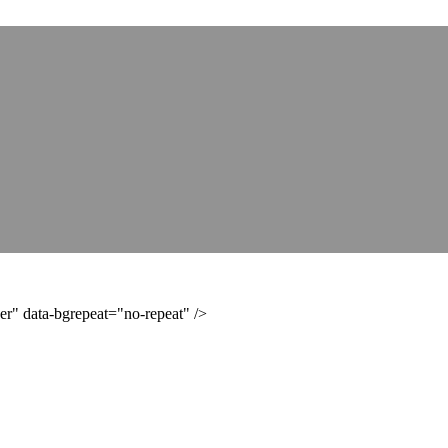
er" data-bgrepeat="no-repeat" />