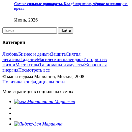
Самые сильные привороты. Кладбищенские, чёрное венчание, на
кровь
Июнь, 2026
Категории
Любовь
Бизнес и деньги
Защита
Снятия
негатива
Гадание
Магический календарь
Истории из
жизни
Места силы
Талисманы и амулеты
Жизненная
энергия
Посмотреть все
© маг и ведьма Марианна, Москва, 2008
Политика конфидициальности
Мои страницы в социальных сетях