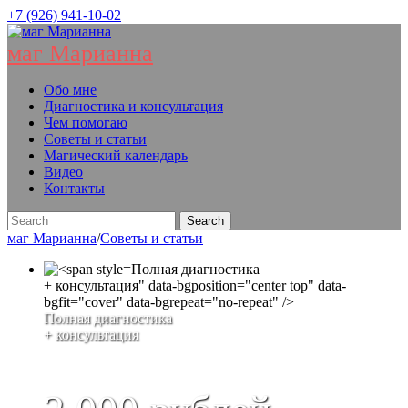
+7 (926) 941-10-02
маг Марианна
Обо мне
Диагностика и консультация
Чем помогаю
Советы и статьи
Магический календарь
Видео
Контакты
маг Марианна
/
Советы и статьи
Полная диагностика
+ консультация" data-bgposition="center top" data-
bgfit="cover" data-bgrepeat="no-repeat" />
Полная диагностика
+ консультация